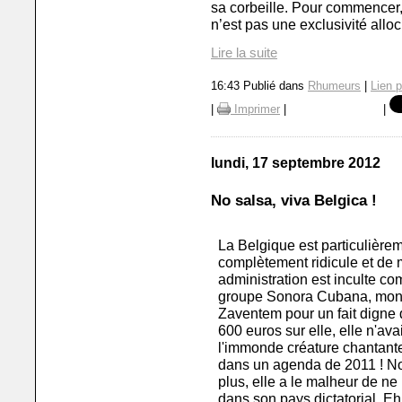
sa corbeille. Pour commencer,
n’est pas une exclusivité alloc
Lire la suite
16:43 Publié dans
Rhumeurs
|
Lien 
|
Imprimer
|
|
lundi, 17 septembre 2012
No salsa, viva Belgica !
La Belgique est particulièrem
complètement ridicule et de
administration est inculte c
groupe Sonora Cubana, mondi
Zaventem pour un fait digne d
600 euros sur elle, elle n'ava
l'immonde créature chantante 
dans un agenda de 2011 ! No
plus, elle a le malheur de ne
dans son pays dictatorial. Eh