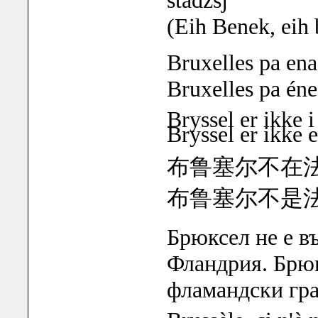
stadzsj
(Eih Benek, eih
Bruxelles pa ena
Bruxelles pa éne
Bryssel er ikke i
Bryssel er ikke 
布鲁塞尔不在
布鲁塞尔不是
Брюксел не е
в
Фландрия.
Брю
фламандски
гр