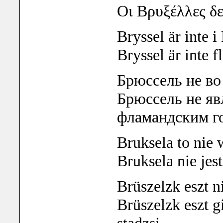
Οι Βρυξέλλες δ
Bryssel är
inte
i
Bryssel är
inte
f
Брюссель не в
Брюссель не яв
фламандским г
Bruksela to nie
Bruksela nie jest
Brüszelzk eszt n
Brüszelzk eszt 