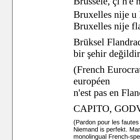
Brussèle, çi n'è 
Bruxelles
nije
u
Bruxelles
ni
je
f
Brüksel
Flandra
bir
şehir değildir
(French Eurocrat
européen
n'est pas en Fla
CAPITO, GO
(Pardon pour les fautes
Niemand is perfekt. Many
monolingual French-sp