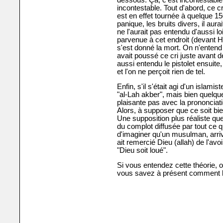
dessous. Ça, c'est incontestable.
incontestable. Tout d'abord, ce c
est en effet tournée à quelque 1
panique, les bruits divers, il aur
ne l'aurait pas entendu d'aussi lo
parvenue à cet endroit (devant 
s'est donné la mort. On n'entend e
avait poussé ce cri juste avant de
aussi entendu le pistolet ensuite
et l'on ne perçoit rien de tel.
Enfin, s'il s'était agi d'un islami
"al-Lah akber", mais bien quelq
plaisante pas avec la prononcia
Alors, à supposer que ce soit bien 
Une supposition plus réaliste que
du complot diffusée par tout ce 
d'imaginer qu'un musulman, arri
ait remercié Dieu (allah) de l'avo
"Dieu soit loué".
Si vous entendez cette théorie, o
vous savez à présent comment la