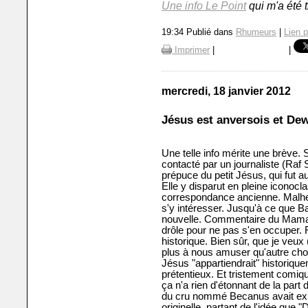
Une info Le Point
qui m'a été 
19:34 Publié dans
Rhumeurs
|
Lien 
Imprimer
|
|
mercredi, 18 janvier 2012
Jésus est anversois et De
Une telle info mérite une brève.
contacté par un journaliste (Raf S
prépuce du petit Jésus, qui fut a
Elle y disparut en pleine iconocla
correspondance ancienne. Malhe
s'y intéresser. Jusqu'à ce que Ba
nouvelle. Commentaire du Mamam
drôle pour ne pas s'en occuper.
historique. Bien sûr, que je veux
plus à nous amuser qu'autre cho
Jésus "appartiendrait" historique
prétentieux. Et tristement comiq
ça n'a rien d'étonnant de la part 
du cru nommé Becanus avait expli
originelle, partant de l'idée que 