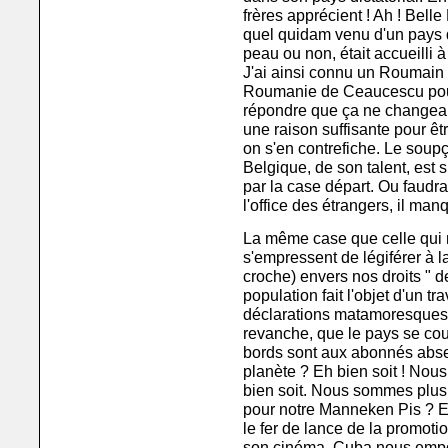
frères apprécient ! Ah ! Belle 
quel quidam venu d'un pays d
peau ou non, était accueilli 
J'ai ainsi connu un Roumain q
Roumanie de Ceaucescu pour 
répondre que ça ne changeait 
une raison suffisante pour êtr
on s'en contrefiche. Le soup
Belgique, de son talent, est 
par la case départ. Ou faudrait
l'office des étrangers, il man
La même case que celle qui 
s'empressent de légiférer à 
croche) envers nos droits " d
population fait l'objet d'un tra
déclarations matamoresques s
revanche, que le pays se couvr
bords sont aux abonnés absen
planète ? Eh bien soit ! Nous
bien soit. Nous sommes plus 
pour notre Manneken Pis ? Eh 
le fer de lance de la promot
son cinéma, Cuba nous emport