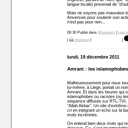
langue locale) provenait de "d'out
Mais ne soyons pas mauvaise lan
Anversois pour soutenir son acti
n'est pas pour rien…
00:30 Publié dans
Rhumeurs
|
Lien 
|
Imprimer
|
|
lundi, 19 décembre 2011
Amrani : les islamophobes
Malheureusement pour nous tous,
lui-même, à Liège, portait un 
Amrani. Et dans les heures qui on
islamophobes ou racistes (ou le
séquence diffusée sur RTL-TVI, où
"Allah Akbar". Un site d'extrêm
cri en intégrant un echo sur la ba
mots incriminés.
On entend bien deux mots qui res