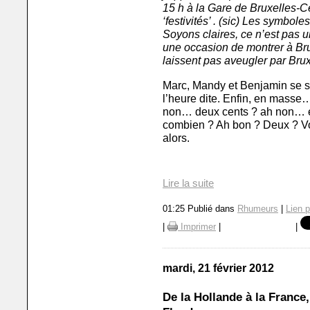
15 h à la Gare de Bruxelles-Ce
‘festivités’ . (sic) Les symbol
Soyons claires, ce n’est pas 
une occasion de montrer à Bru
laissent pas aveugler par Bruxe
Marc, Mandy et Benjamin se s
l’heure dite. Enfin, en masse
non… deux cents ? ah non… e
combien ? Ah bon ? Deux ? Vou
alors.
Lire la suite
01:25 Publié dans
Rhumeurs
|
Lien 
|
Imprimer
|
|
mardi, 21 février 2012
De la Hollande à la France,