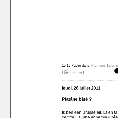
15:13 Publié dans
Rhumeurs
|
Lien 
|
Imprimer
|
|
jeudi, 28 juillet 2011
Platâne bâté ?
Ik ben een Brusseleir. Et en ta
ce titre, j'ai une ennemie jurée