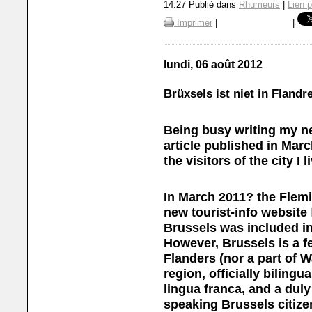
14:27 Publié dans
Rhumeurs
|
Lien 
Imprimer
|
|
lundi, 06 août 2012
Brüxsels ist niet in Flandr
Being busy writing my ne
article published in Mar
the visitors of the city I 
In March 2011? the Flem
new tourist-info website
Brussels was included in 
However, Brussels is a fe
Flanders (nor a part of W
region, officially biling
lingua franca, and a duly
speaking Brussels citize