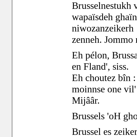
Brusselnestukh 
wapaïsdeh ghaïn
niwozanzeikerh 
zenneh. Jommo
Eh pélon, Brussa
en Fland', siss.
Eh choutez bîn :
moinnse one vil'
Mijââr.
Brussels 'oH gh
Brussel es zeike