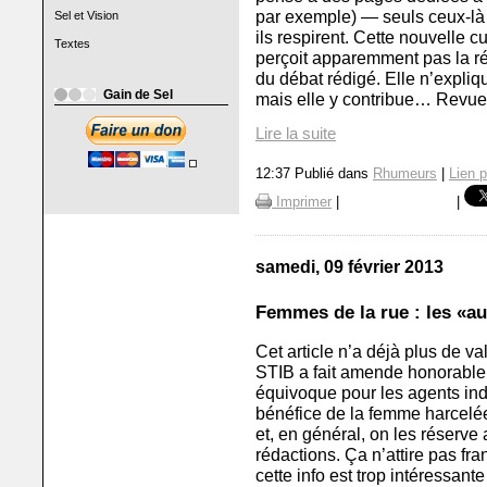
par exemple) — seuls ceux-là
Sel et Vision
ils respirent. Cette nouvelle c
Textes
perçoit apparemment pas la réal
du débat rédigé. Elle n’expliq
Gain de Sel
mais elle y contribue… Revue 
Lire la suite
12:37 Publié dans
Rhumeurs
|
Lien 
Imprimer
|
|
samedi, 09 février 2013
Femmes de la rue : les «au
Cet article n’a déjà plus de val
STIB a fait amende honorable
équivoque pour les agents indé
bénéfice de la femme harcelée
et, en général, on les réserve
rédactions. Ça n’attire pas fr
cette info est trop intéressant