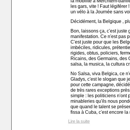
la mobilité à Merchtem-banli
les gars, vite ! Faut légiférer
un vélo à la Journée sans voitu
Décidément, la Belgique , pl
Bon, laissons ça, c'est juste 
manifestation. Ce n'est pas 
C'est juste pour que les Belg
imbéciles, ridicules, prétentie
rigides, obtus, policiers, fer
Ricains, des Germains, des C
salsa, la musica, la cultura cri
No Salsa, viva Belgica, ce n'
Gladys, c'est le slogan que 
pour cette campagne, décidém
de très rares exceptions près.
simple : les politiciens n'ont p
minableries qu'ils nous pond
que quand le talent se présent
fissa à Cuba, c'est encore la
Lire la suite