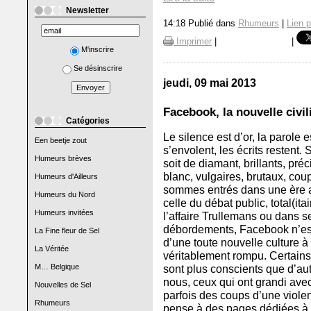
Newsletter
14:18 Publié dans
Rhumeurs
|
Lien 
Imprimer
|
|
M'inscrire
Se désinscrire
jeudi, 09 mai 2013
Facebook, la nouvelle civil
Catégories
Le silence est d’or, la parole e
Een beetje zout
s’envolent, les écrits restent. 
Humeurs brèves
soit de diamant, brillants, préci
blanc, vulgaires, brutaux, cou
Humeurs d'Ailleurs
sommes entrés dans une ère a
Humeurs du Nord
celle du débat public, total(ita
Humeurs invitées
l’affaire Trullemans ou dans 
débordements, Facebook n’est
La Fine fleur de Sel
d’une toute nouvelle culture à
La Véritée
véritablement rompu. Certains 
sont plus conscients que d’aut
M… Belgique
nous, ceux qui ont grandi ave
Nouvelles de Sel
parfois des coups d’une viole
Rhumeurs
pense à des pages dédiées à l