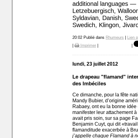
additional languages —
Letzebuergisch, Walloon
Syldavian, Danish, Swe
Swedich, Klingon, Jivar
20:02 Publié dans
Rhumeurs
|
Lien 
|
Imprimer
|
|
lundi, 23 juillet 2012
Le drapeau "flamand" inter
des Imbéciles
Ce dimanche, pour la fête natio
Mandy Bubier, d’origine améri
Rabaey, ont eu la bonne idée 
manifester leur attachement 
avait pris soin, sur sa page F
Benjamin Cuyt, qui dit «travai
flamanditude exacerbée à Brux
j’appelle chaque Flamand à no