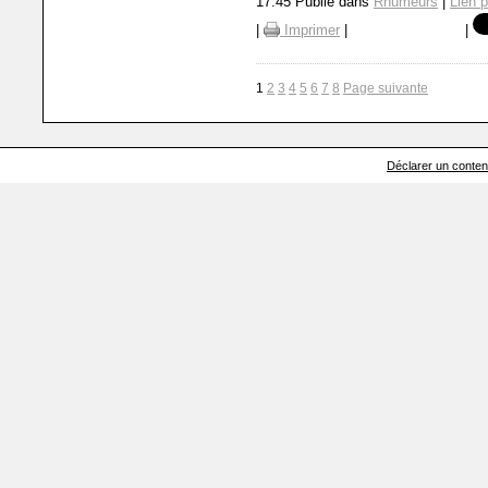
17:45 Publié dans
Rhumeurs
|
Lien 
|
Imprimer
|
|
1
2
3
4
5
6
7
8
Page suivante
Déclarer un contenu 