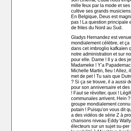
mille feux par la mode et se
cultive ses grands musiciens
En Belgique, Deus est magnif
pas ! La question principale e
de frites du Nord au Sud.
Gladys Hernandez est venue
mondialement célèbre, et ça 
dans cet imbroglio kafkaïen q
notre administration et sur no
pour elle. Dame ! Il y a des 
Madameke ! Y'a Papademacoui
Michelle Martin, fieu ! Allez, 
met de pet ! Tu sais que Dut
? Si ça se trouve, il a auss
pour son anniversaire et des 
! Faut se révolter, quoi ! Légi
communales arrivent. Hein 
groupe mondialement connu e
putain ! Puisqu'on vous dit q
a des vidéos de série Z à pr
chansons niveau Eddy Wally
électeurs sur un sujet su-pe