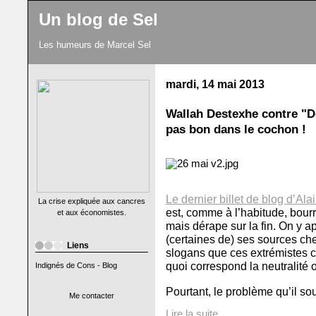
Un blog de Sel
Les humeurs de Marcel Sel
mardi, 14 mai 2013
Wallah Destexhe contre "D
pas bon dans le cochon !
Le dernier billet de blog d’Al
La crise expliquée aux cancres
est, comme à l’habitude, bou
et aux économistes.
mais dérape sur la fin. On y a
(certaines de) ses sources ch
Liens
slogans que ces extrémistes c
quoi correspond la neutralité ou
Indignés de Cons - Blog
Pourtant, le problème qu’il so
Me contacter
Lire la suite