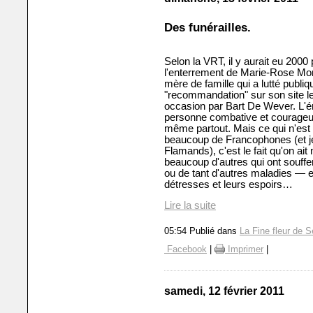
Des funérailles.
Selon la VRT, il y aurait eu 2000
l'enterrement de Marie-Rose Mor
mère de famille qui a lutté publ
"recommandation" sur son site l
occasion par Bart De Wever. L'é
personne combative et courageu
même partout. Mais ce qui n'est
beaucoup de Francophones (et j
Flamands), c'est le fait qu'on a
beaucoup d'autres qui ont souff
ou de tant d'autres maladies — e
détresses et leurs espoirs…
Lire la suite
05:54 Publié dans
La Fine fleur de S
Facebook
|
Imprimer
|
samedi, 12 février 2011