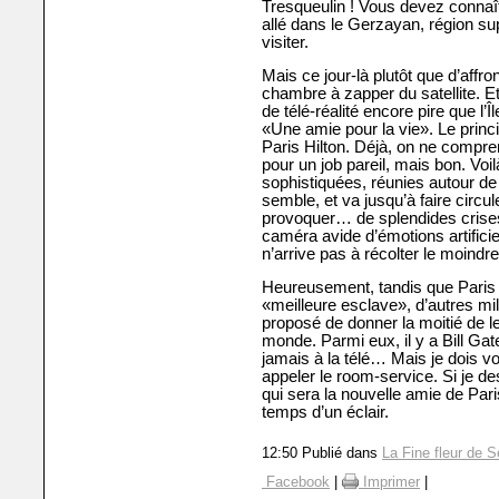
Tresqueulin ! Vous devez connaî
allé dans le Gerzayan, région sup
visiter.
Mais ce jour-là plutôt que d’affro
chambre à zapper du satellite. Et
de télé-réalité encore pire que l’Î
«Une amie pour la vie». Le princi
Paris Hilton. Déjà, on ne compre
pour un job pareil, mais bon. Voi
sophistiquées, réunies autour de 
semble, et va jusqu’à faire circu
provoquer… de splendides crises
caméra avide d’émotions artificie
n’arrive pas à récolter le moindr
Heureusement, tandis que Paris 
«meilleure esclave», d’autres mill
proposé de donner la moitié de le
monde. Parmi eux, il y a Bill Gat
jamais à la télé… Mais je dois vo
appeler le room-service. Si je de
qui sera la nouvelle amie de Paris
temps d’un éclair.
12:50 Publié dans
La Fine fleur de S
Facebook
|
Imprimer
|