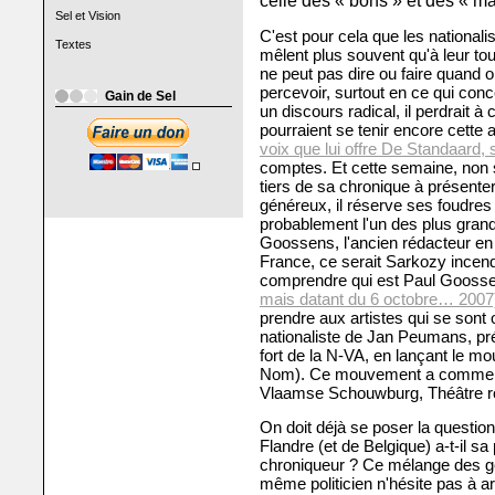
celle des « bons » et des « m
Sel et Vision
C'est pour cela que les national
Textes
mêlent plus souvent qu'à leur tour
ne peut pas dire ou faire quand on 
percevoir, surtout en ce qui con
Gain de Sel
un discours radical, il perdrait à
pourraient se tenir encore cette 
voix que lui offre De Standaard,
comptes. Et cette semaine, non 
tiers de sa chronique à présente
généreux, il réserve ses foudr
probablement l'un des plus grand
Goossens, l'ancien rédacteur en
France, ce serait Sarkozy incend
comprendre qui est Paul Goosse
mais datant du 6 octobre… 2007
prendre aux artistes qui se sont
nationaliste de Jan Peumans, pr
fort de la N-VA, en lançant le 
Nom). Ce mouvement a commenc
Vlaamse Schouwburg, Théâtre ro
On doit déjà se poser la question 
Flandre (et de Belgique) a-t-il s
chroniqueur ? Ce mélange des gen
même politicien n'hésite pas à a