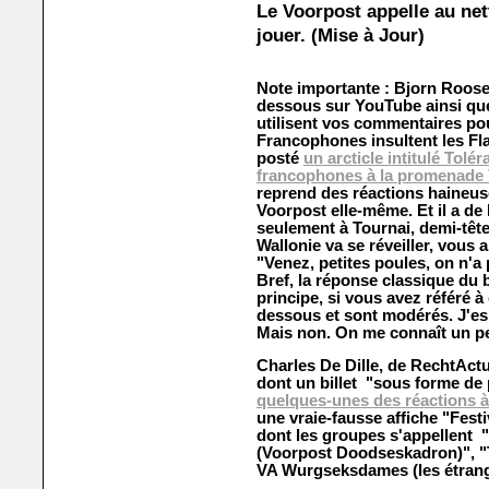
Le Voorpost appelle au net
jouer. (Mise à Jour)
Note importante : Bjorn Roose,
dessous sur YouTube ainsi que 
utilisent vos commentaires po
Francophones insultent les Flam
posté
un arcticle intitulé Tol
francophones à la promenade 
reprend des réactions haineuse
Voorpost elle-même. Et il a de 
seulement à Tournai, demi-tê
Wallonie va se réveiller, vous 
"Venez, petites poules, on n'a
Bref, la réponse classique du b
principe, si vous avez référé à
dessous et sont modérés. J'es
Mais non. On me connaît un pe
Charles De Dille, de RechtActue
dont un billet "sous forme de p
quelques-unes des réactions à 
une vraie-fausse affiche "Fest
dont les groupes s'appellent 
(Voorpost Doodseskadron)", "
VA Wurgseksdames (les étrang