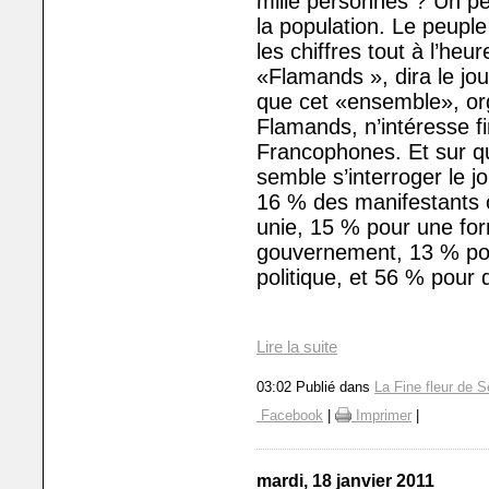
mille personnes ? Un p
la population. Le peupl
les chiffres tout à l’he
«Flamands », dira le jo
que cet «ensemble», or
Flamands, n’intéresse fi
Francophones. Et sur qu
semble s’interroger le j
16 % des manifestants 
unie, 15 % pour une for
gouvernement, 13 % po
politique, et 56 % pour 
Lire la suite
03:02 Publié dans
La Fine fleur de S
Facebook
|
Imprimer
|
mardi, 18 janvier 2011