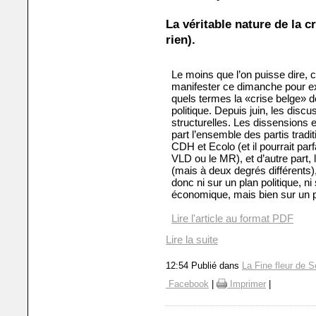
La véritable nature de la c
rien).
Le moins que l’on puisse dire, c
manifester ce dimanche pour e
quels termes la «crise belge» de
politique. Depuis juin, les discu
structurelles. Les dissensions en
part l’ensemble des partis tradi
CDH et Ecolo (et il pourrait pa
VLD ou le MR), et d’autre part, l
(mais à deux degrés différents),
donc ni sur un plan politique, ni
économique, mais bien sur un p
Lire l'article au format PDF
Lire la suite
12:54 Publié dans
La Fine fleur de S
Facebook
|
Imprimer
|