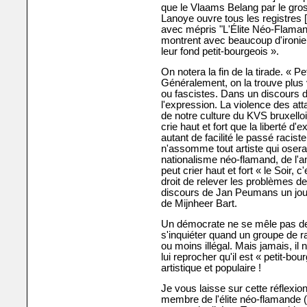
que le Vlaams Belang par le gro
Lanoye ouvre tous les registres 
avec mépris "L'Élite Néo-Flamand
montrent avec beaucoup d'ironie 
leur fond petit-bourgeois ».
On notera la fin de la tirade. « P
Généralement, on la trouve plus
ou fascistes. Dans un discours 
l'expression. La violence des att
de notre culture du KVS bruxelloi
crie haut et fort que la liberté d'
autant de facilité le passé racis
n'assomme tout artiste qui oserait
nationalisme néo-flamand, de l'
peut crier haut et fort « le Soir,
droit de relever les problèmes d
discours de Jan Peumans un jour 
de Mijnheer Bart.
Un démocrate ne se mêle pas de la
s'inquiéter quand un groupe de r
ou moins illégal. Mais jamais, il ne
lui reprocher qu'il est « petit-bo
artistique et populaire !
Je vous laisse sur cette réflexion
membre de l'élite néo-flamande (N