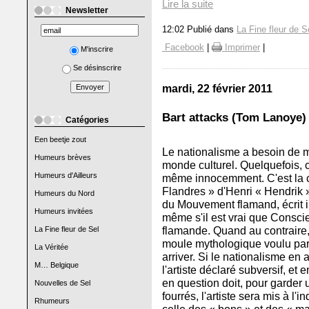
Lire la suite
Newsletter
12:02 Publié dans
La Fine fleur de S
Facebook
|
Imprimer
|
M'inscrire
Se désinscrire
mardi, 22 février 2011
Bart attacks (Tom Lanoye) 
Catégories
Een beetje zout
Le nationalisme a besoin de my
Humeurs brèves
monde culturel. Quelquefois, c
Humeurs d'Ailleurs
même innocemment. C'est la c
Flandres » d'Henri « Hendrik 
Humeurs du Nord
du Mouvement flamand, écrit i
Humeurs invitées
même s'il est vrai que Conscie
flamande. Quand au contraire, 
La Fine fleur de Sel
moule mythologique voulu par 
La Véritée
arriver. Si le nationalisme en
M… Belgique
l'artiste déclaré subversif, et 
en question doit, pour garder 
Nouvelles de Sel
fourrés, l'artiste sera mis à 
Rhumeurs