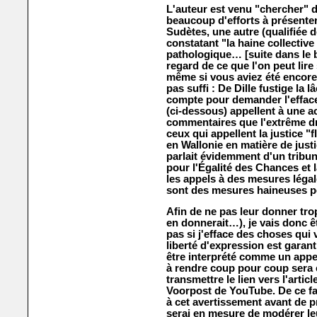
L'auteur est venu "chercher" 
beaucoup d'efforts à présente
Sudètes, une autre (qualifiée d
constatant "la haine collecti
pathologique… [suite dans le bi
regard de ce que l'on peut lire
même si vous aviez été encore
pas suffi : De Dille fustige la
compte pour demander l'efface
(ci-dessous) appellent à une ac
commentaires que l'extrême dr
ceux qui appellent la justice "
en Wallonie en matière de justic
parlait évidemment d'un tribu
pour l'Égalité des Chances et 
les appels à des mesures légal
sont des mesures haineuses p
Afin de ne pas leur donner tro
en donnerait…), je vais donc êt
pas si j'efface des choses qui 
liberté d'expression est garant
être interprété comme un appe
à rendre coup pour coup sera 
transmettre le lien vers l'arti
Voorpost de YouTube. De ce fai
à cet avertissement avant de p
serai en mesure de modérer le