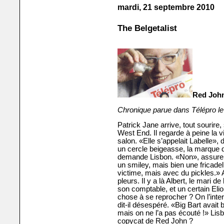
mardi, 21 septembre 2010
The Belgetalist
Red John 
Chronique parue dans Télépro l
Patrick Jane arrive, tout sourire,
West End. Il regarde à peine la v
salon. «Elle s’appelait Labelle», 
un cercle beigeasse, la marque d
demande Lisbon. «Non», assure l
un smiley, mais bien une fricadel
victime, mais avec du pickles.» 
pleurs. Il y a là Albert, le mari 
son comptable, et un certain Elio
chose à se reprocher ? On l’interr
dit-il désespéré. «Big Bart avait 
mais on ne l’a pas écouté !» Lis
copycat de Red John ?