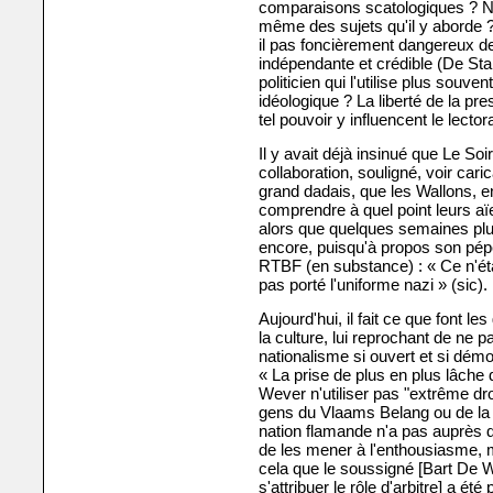
comparaisons scatologiques ? Ne d
même des sujets qu'il y aborde ? 
il pas foncièrement dangereux de
indépendante et crédible (De St
politicien qui l'utilise plus souv
idéologique ? La liberté de la p
tel pouvoir y influencent le lector
Il y avait déjà insinué que Le Soir
collaboration, souligné, voir cari
grand dadais, que les Wallons, en 
comprendre à quel point leurs aïe
alors que quelques semaines plus 
encore, puisqu'à propos son pépé
RTBF (en substance) : « Ce n'étai
pas porté l'uniforme nazi » (sic).
Aujourd'hui, il fait ce que font le
la culture, lui reprochant de ne p
nationalisme si ouvert et si démo
« La prise de plus en plus lâche 
Wever n'utiliser pas "extrême dro
gens du Vlaams Belang ou de la 
nation flamande n'a pas auprès 
de les mener à l'enthousiasme, m
cela que le soussigné [Bart De W
s'attribuer le rôle d'arbitre]
a été 