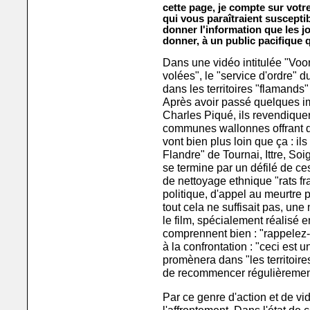
cette page, je compte sur votre
qui vous paraîtraient suscepti
donner l'information que les 
donner, à un public pacifique q
Dans une vidéo intitulée "Voo
volées", le "service d'ordre
dans les territoires "flamands"
Après avoir passé quelques i
Charles Piqué, ils revendiquen
communes wallonnes offrant de
vont bien plus loin que ça : il
Flandre" de Tournai, Ittre, So
se termine par un défilé de ce
de nettoyage ethnique "rats fr
politique, d'appel au meurtre p
tout cela ne suffisait pas, un
le film, spécialement réalisé
comprennent bien : "rappelez-v
à la confrontation : "ceci est
promènera dans "les territoire
de recommencer régulièremen
Par ce genre d'action et de vi