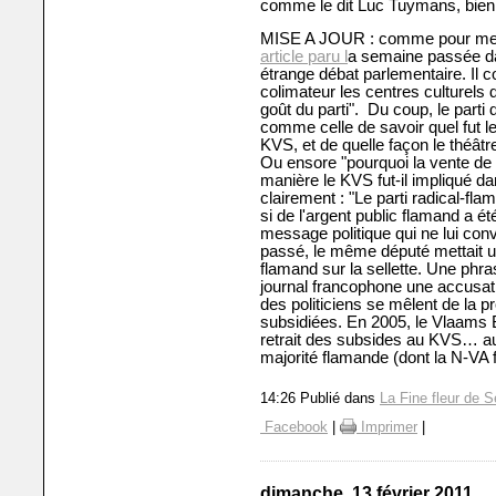
comme le dit Luc Tuymans, bien
MISE A JOUR : comme pour me d
article paru l
a semaine passée da
étrange débat parlementaire. Il
colimateur les centres culturels 
goût du parti". Du coup, le part
comme celle de savoir quel fut l
KVS, et de quelle façon le théât
Ou ensore "pourquoi la vente de bi
manière le KVS fut-il impliqué dans
clairement : "Le parti radical-fl
si de l'argent public flamand a é
message politique qui ne lui conv
passé, le même député mettait u
flamand sur la sellette. Une phr
journal francophone une accusatio
des politiciens se mêlent de la p
subsidiées. En 2005, le Vlaams 
retrait des subsides au KVS… auj
majorité flamande (dont la N-VA f
14:26 Publié dans
La Fine fleur de S
Facebook
|
Imprimer
|
dimanche, 13 février 2011