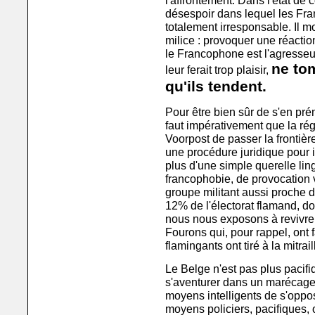
l'affrontement. Dans l'état de 
désespoir dans lequel les Fra
totalement irresponsable. Il m
milice : provoquer une réacti
le Francophone est l'agresseur
ne to
leur ferait trop plaisir,
qu'ils tendent.
Pour être bien sûr de s'en prém
faut impérativement que la r
Voorpost de passer la frontièr
une procédure juridique pour in
plus d'une simple querelle lin
francophobie, de provocation v
groupe militant aussi proche
12% de l'électorat flamand, doi
nous nous exposons à revivre, 
Fourons qui, pour rappel, ont f
flamingants ont tiré à la mitra
Le Belge n'est pas plus pacifiq
s'aventurer dans un marécage d
moyens intelligents de s'oppo
moyens policiers, pacifiques, 