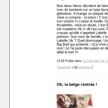
Nos deux héros décident de faire 
mer, ils tombent sur un type biza
globuleux. Il mange un paquet de 
Jane a compris : «Lisbon ! C’est 
son veston !» Lisbon le fouille. 
fricadelles. «Aucun doute, c’est B
tué madame Jik !» dit l’accusé. 
croyais qu’elle s’appelait Labelle
prénom. Son nom de famille, c’es
Labelle Jik ? Quel dommage. Une
Big Bart qui proteste : «Ça n’est p
moi ! Je l’ai juste découpée en 
allait la tuer !»
13:00 Publié dans
La Fine fleur de S
Facebook
|
Imprimer
|
Oh, la belge rentrée !