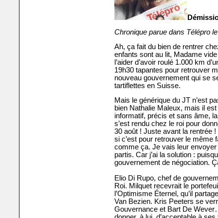
Démissio
Chronique parue dans Télépro l
Ah, ça fait du bien de rentrer che
enfants sont au lit, Madame vide
l’aider d’avoir roulé 1.000 km d’u
19h30 tapantes pour retrouver ma
nouveau gouvernement qui se se
tartiflettes en Suisse.
Mais le générique du JT n’est pas 
bien Nathalie Maleux, mais il est
informatif, précis et sans âme, l
s’est rendu chez le roi pour don
30 août ! Juste avant la rentrée 
si c’est pour retrouver le même f
comme ça. Je vais leur envoyer u
partis. Car j’ai la solution : puis
gouvernement de négociation. Ça n
Elio Di Rupo, chef de gouverneme
Roi. Milquet recevrait le portefeu
l’Optimisme Éternel, qu’il part
Van Bezien. Kris Peeters se ver
Gouvernance et Bart De Wever… 
donner, à lui, d’acceptable à ses 