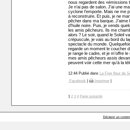
nous regardent des «émissions to
Je n’ai pas de salon. J’ai une m
cyclone l’emporte. Mais ne me pl
à reconstruire. Et puis, je ne ma
pêcher dans ma barque. J’aime l
d’huile noire. Puis, je vends que
les amis pêcheurs. Ils me chambr
alors ? Le soir, quand le Soleil 
crépuscule, je vais au bord du l
spectacle du monde. Quelquefois,
regarde un moment le coucher de 
je range le cadre, et je m’offre 
mes amis pêcheurs assis devant 
peuvent voir cette mer qu’à la tél
12:44 Publié dans
La Fine fleur de S
Facebook
|
Imprimer
|
1
2
3
4
Page suivante
Déclarer un contenu 