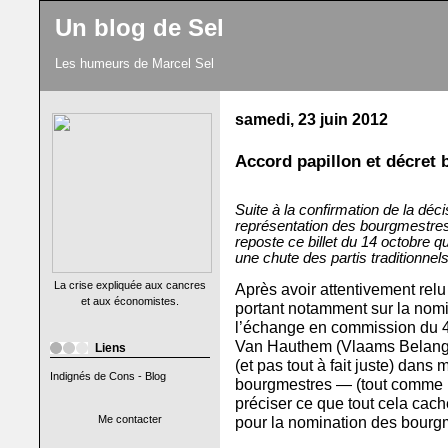
Un blog de Sel
Les humeurs de Marcel Sel
samedi, 23 juin 2012
Accord papillon et décret b
Suite à la confirmation de la déc
représentation des bourgmestres 
reposte ce billet du 14 octobre qu
une chute des partis traditionnel
La crise expliquée aux cancres
Après avoir attentivement relu
et aux économistes.
portant notamment sur la nom
l’échange en commission du 4 
Van Hauthem (Vlaams Belang), 
Liens
(et pas tout à fait juste) dan
Indignés de Cons - Blog
bourgmestres — (tout comme Le
préciser ce que tout cela cach
Me contacter
pour la nomination des bourg