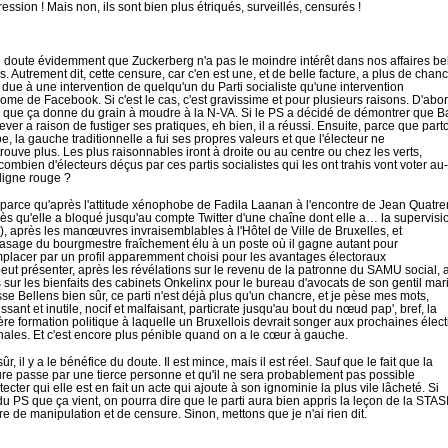
ression ! Mais non, ils sont bien plus étriqués, surveillés, censurés !
 doute évidemment que Zuckerberg n'a pas le moindre intérêt dans nos affaires be
s. Autrement dit,
cette
censure, car c'en
est
une, et de belle facture, a plus de
chanc
e due à
une
intervention
de
quelqu'un
du
Parti socialiste
qu'une
intervention
nome
de
Facebook. Si c'est le cas, c'est gravissime et pour plusieurs raisons. D'abor
 que ça donne du grain à moudre à la N-VA. Si le PS a décidé de démontrer que Ba
ver a raison de fustiger ses pratiques, eh bien, il a réussi. Ensuite, parce que part
e, la gauche traditionnelle a fui ses propres valeurs et que l'électeur ne
etrouve plus. Les plus raisonnables iront à droite ou au centre ou chez les verts,
combien d'électeurs déçus par ces partis socialistes qui les ont trahis vont voter au
 ligne rouge ?
 parce qu'après l'attitude xénophobe de Fadila Laanan à l'encontre de Jean Quatre
rès qu'elle a bloqué jusqu'au compte Twitter d'une chaîne dont elle a… la supervisio
, après les manœuvres invraisemblables à l'Hôtel de Ville de Bruxelles, et
casage du bourgmestre fraîchement élu à un poste où il gagne autant pour
mplacer par un profil apparemment choisi pour les avantages électoraux
 peut présenter, après les révélations sur le revenu de la patronne du SAMU social, 
s sur les bienfaits des cabinets Onkelinx pour le bureau d'avocats de son gentil mari
sse Bellens bien sûr, ce parti n'est déjà plus qu'un chancre, et je pèse mes mots,
sant et inutile, nocif et malfaisant, particrate jusqu'au bout du nœud pap', bref, la
ère formation politique à laquelle un Bruxellois devrait songer aux prochaines élec
nales. Et c'est encore plus pénible
quand
on a
le
cœur à gauche.
ûr, il y a le bénéfice du doute. Il est mince, mais il est réel. Sauf que le fait que la
re passe par une tierce personne et qu'il ne sera probablement pas possible
ecter qui elle est en fait un acte qui ajoute à son ignominie la plus vile lâcheté. Si
 du PS que ça vient, on pourra dire que le parti aura bien appris la leçon de la STAS
re de manipulation et de censure. Sinon, mettons que je n'ai rien dit.