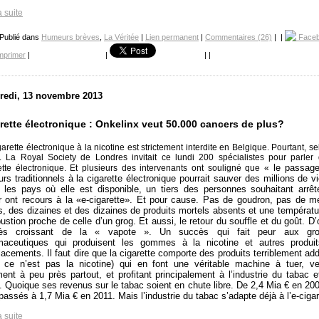
a suite
 Publié dans
Humeurs brèves
,
La Véritée
|
Lien permanent
|
Commentaires (26)
|
|
Face
mprimer
|
|
|
|
redi, 13 novembre 2013
rette électronique : Onkelinx veut 50.000 cancers de plus?
garette électronique à la nicotine est strictement interdite en Belgique. Pourtant, se
. La Royal Society de Londres invitait ce lundi 200 spécialistes pour parler 
le passag
ette électronique. Et plusieurs des intervenants ont souligné que «
rs traditionnels à la cigarette électronique pourrait sauver des millions de v
les pays où elle est disponible, un tiers des personnes souhaitant arrêt
 ont recours à la «e-cigarette». Et pour cause. Pas de goudron, pas de m
s, des dizaines et des dizaines de produits mortels absents et une températu
stion proche de celle d’un grog. Et aussi, le retour du souffle et du goût. D
ès croissant de la « vapote ». Un succès qui fait peur aux gro
maceutiques qui produisent les gommes à la nicotine et autres produi
acements. Il faut dire que la cigarette comporte des produits terriblement add
, ce n’est pas la nicotine) qui en font une véritable machine à tuer, v
ment à peu près partout, et profitant principalement à l’industrie du tabac 
t. Quoique ses revenus sur le tabac soient en chute libre. De 2,4 Mia € en 200
passés à 1,7 Mia € en 2011.
Mais l’industrie du tabac s’adapte déjà à l’e-cigar
a suite