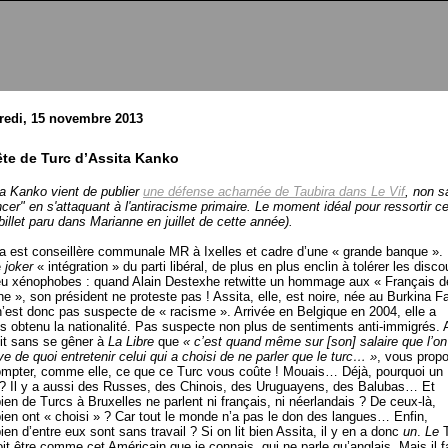
redi, 15 novembre 2013
ête de Turc d’Assita Kanko
a Kanko vient de publier
une défense acharnée de Taubira dans Le Vif
, non s
cer" en s'attaquant à l'antiracisme primaire. Le moment idéal pour ressortir c
 billet paru dans Marianne en juillet de cette année).
a est conseillère communale MR à Ixelles et cadre d’une « grande banque ». 
e
joker
« intégration » du parti libéral, de plus en plus enclin à tolérer les disco
eu xénophobes : quand Alain Destexhe retwitte un hommage aux « Français d
e », son président ne proteste pas ! Assita, elle, est noire, née au Burkina F
n’est donc pas suspecte de « racisme ». Arrivée en Belgique en 2004, elle a
s obtenu la nationalité. Pas suspecte non plus de sentiments anti-immigrés. A
dit sans se gêner à
La Libre
que
« c’est quand même sur [son] salaire que l’on
ve de quoi entretenir celui qui a choisi de ne parler que le turc… »
, vous prop
mpter, comme elle, ce que ce Turc vous coûte ! Mouais… Déjà, pourquoi un
? Il y a aussi des Russes, des Chinois, des Uruguayens, des Balubas… Et
en de Turcs à Bruxelles ne parlent ni français, ni néerlandais ? De ceux-là,
en ont « choisi » ? Car tout le monde n’a pas le don des langues… Enfin,
en d’entre eux sont sans travail ? Si on lit bien Assita, il y en a donc
un
.
Le
T
it être comme cet Américain que je connais, qui ne parle qu’anglais. Mais il f