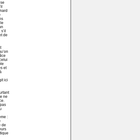
ise
il
rnard
e
ns
 le
un
s’il
et de
t
qu’on
tice
celui
ble
s et
à
t ici
urtant
te ne
ce.
 pas
u
ème :
e
e de
eurs
tique