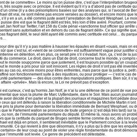
ient de se commettre». Le moins qu’on puisse dire, c’est que l’interprétation brugeo
ès, très souple avec ce principe. Il est évident qu’il n’y a d’abord pas de certitude qu’
t d’un crime (il y a des présomptions basées sur des analyses qui, si l’avocat de Be
ael dit vrai, ne sont même pas encore versées au dossier), et encore moins que l
, s’il y en a un, a été commis juste avant l’arrestation de Bernard Wesphael. Le moi
puisse dire est que le flagrant délit est très, très loin d’être avéré. Pourtant, comme
ait Jan Nolf sur Twitter,
l’art 158 du Code pénal «sanctionne tout officier qui arrête 
sentant sans autorisation et en dehors du cas de flagrant délit». Ce qui signifie que, 
 pas flagrant délit, le seul délit ayant été commis avec certitude est celui… du parqu
es…
pour dire qu’il n’y a pas matière à hausser les épaules en disant «ouais, mais on es
 sûr que c’est lui, et «vient de se commettre» est suffisamment vague pour justifier 
ntienne en détention, et en plus, ce serait pire s’il s’évadait. Non, ça, c’est de la jus
fé du commerce. Le droit, dans un État de droit, concerne tout le monde, y compris 
out le monde soupçonne parce que justement, il est toujours possible qu’un coupa
out le monde a pris pour sûr soit innocent. Les règles de droit n’ont pas été inventée
ies au cas où, encore moins pour êtres enfreintes, mais parce que la justice a, petit 
, affiné son fonctionnement suite à des injustices, ou pour protéger — c’est le cas de
unité parlementaire — des élus contre des manipulations politiques. Bien sûr, il s’agi
 affaire «privée». Mais là encore, la Loi ne prévoit pas d’exception.
i est curieux, c’est qu’hormis Jan Nolf, je n’ai lu une défense de ce point de vue po
mental que sous la plume de Marc Uyttendaele, dans le Soir. Mais aucun journalis
e avoir décidé d’en parler et la plupart des journaux et magazines font pédale dou
ceux qui ont défendu à raison la libération conditionnelle de Michèle Martin n’ont
e pris la plume pour demander la libération immédiate de Bernard Wesphael, ou d
 que le Parlement wallon se prononce de toute urgence (c’est déjà très tard) sur la
, ou non, de l’immunité parlementaire du député. Et même là, nous avons un probl
ors que la certitude du parquet de Bruges semble ferme comme du roc, dès lors qu
ael est déjà en prison, il semblerait inévitable que le Parlement conclue à la levé
mmunité. Ce qui revient à dire que désormais, il n’y a plus qu’à dire que les enquêt
«certains» de leur coup au point de violer une règle fondamentale du droit démocra
que l’immunité soit levée. Ce genre de précédent est détestable.