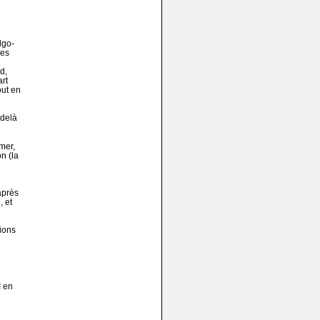
lgo-
es
d,
rt
out en
-delà
mer,
n (la
après
, et
tions
I en