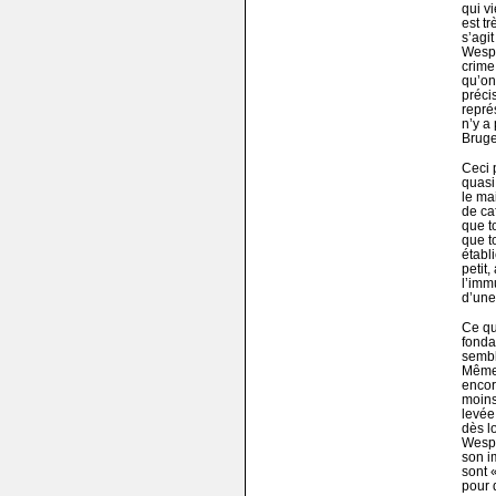
qui v
est tr
s’agi
Wesph
crime
qu’on 
précis
repré
n’y a
Brug
Ceci 
quasi
le mai
de ca
que t
que t
établ
petit
l’imm
d’une
Ce qu
fonda
sembl
Même 
encor
moins
levée
dès l
Wesph
son i
sont 
pour 