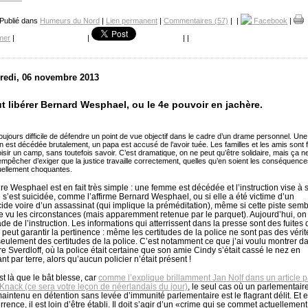
 Publié dans
Humeurs du Nord
|
Lien permanent
|
Commentaires (57)
|
|
Facebook
|
mer
|
|
|
|
redi, 06 novembre 2013
aut libérer Bernard Wesphael, ou le 4e pouvoir en jachère.
 toujours difficile de défendre un point de vue objectif dans le cadre d’un drame personnel. Une
est décédée brutalement, un papa est accusé de l’avoir tuée. Les familles et les amis sont 
isir un camp, sans toutefois savoir. C’est dramatique, on ne peut qu’être solidaire, mais ça n
mpêcher d’exiger que la justice travaille correctement, quelles qu’en soient les conséquenc
uellement choquantes.
aire Wesphael est en fait très simple : une femme est décédée et l’instruction vise à 
le s’est suicidée, comme l’affirme Bernard Wesphael, ou si elle a été victime d’un
ide voire d’un assassinat (qui implique la préméditation), même si cette piste sem
e vu les circonstances (mais apparemment retenue par le parquet). Aujourd’hui, on
ade de l’instruction. Les informations qui atterrissent dans la presse sont des fuites 
 peut garantir la pertinence : même les certitudes de la police ne sont pas des vérit
seulement des certitudes de la police. C’est notamment ce que j’ai voulu montrer d
ire Sverdloff, où la police était certaine que son amie Cindy s’était cassé le nez en
t par terre, alors qu’aucun policier n’était présent !
st là que le bât blesse, car
comme l’explique brillamment Jan Nolf dans un article 
Knack (ce sera votre leçon de néerlandais du jour)
, le seul cas où un parlementair
maintenu en détention sans levée d’immunité parlementaire est le flagrant délit. Et 
rrence, il est loin d’être établi. Il doit s’agir d’un «
crime qui se commet actuellement