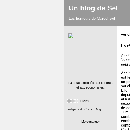
Un blog de Sel
Les humeurs de Marcel Sel
vend
La t
Assit
"nuan
petit
Assit
est l
un p
La crise expliquée aux cancres
souch
et aux économistes.
Elle 
depui
elle 
Liens
prélè
de co
Indignés de Cons - Blog
Turc 
combi
combi
Me contacter
combi
Ça do