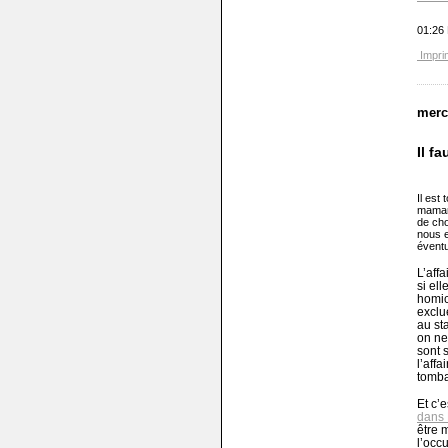
01:26
Impri
merc
Il f
Il est
maman 
de cho
nous e
évent
L’aff
si el
homic
exclu
au st
on ne
sont 
l’affa
tomban
Et c’e
dans 
être 
l’occu