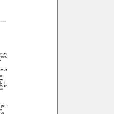
forcés
e peut
es
savoir
ble
 est
dont
és, ce
ans
paru
e peut
en
 ou