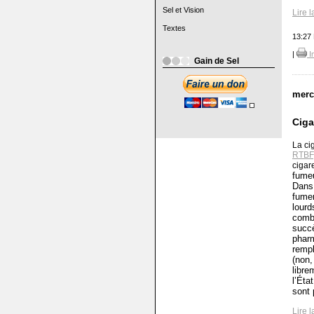
Sel et Vision
Lire l
Textes
13:27
|
I
Gain de Sel
merc
Ciga
La ci
RTBF
cigar
fumeu
Dans 
fumer
lourd
combu
succ
phar
rempl
(non
libre
l’Éta
sont 
Lire l