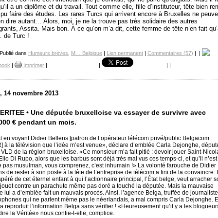
qu’il a un diplôme et du travail. Tout comme elle, fille d’instituteur, tête bien re
 pu faire des études. Les rares Turcs qui arrivent encore à Bruxelles ne peuve
n dire autant… Alors, moi, je ne la trouve pas très solidaire des autres
rants, Assita. Mais bon. À ce qu’on m’a dit, cette femme de tête n’en fait qu
 de Turc !
 Publié dans
Humeurs brèves
,
M… Belgique
|
Lien permanent
|
Commentaires (57)
|
|
book
|
Imprimer
|
|
|
|
i, 14 novembre 2013
ERITEE • Une députée bruxelloise va essayer de survivre avec
000 € pendant un mois.
t en voyant Didier Bellens [patron de l’opérateur télécom privé/public Belgacom
 à la télévision que l’idée m’est venue», déclare d’emblée Carla Dejonghe, déput
VLD de la région bruxelloise. «Ce monsieur m’a fait pitié : devoir jouer Saint-Nicol
Elio Di Rupo, alors que les barbus sont déjà très mal vus ces temps-ci, et qu’il n’est
pas musulman, vous comprenez, c’est inhumain !» La volonté farouche de Didier
s de rester à son poste à la tête de l’entreprise de télécom a fini de la convaincre. 
péré de cet éternel enfant à qui l’actionnaire principal, l’État belge, veut arracher 
jouet contre un parachute même pas doré a touché la députée. Mais la mauvaise
e lui a d’emblée fait un mauvais procès. Ainsi, l’agence Belga, truffée de journalist
ophones qui ne parlent même pas le néerlandais, a mal compris Carla Dejonghe. E
 a reproduit l’information Belga sans vérifier ! «Heureusement qu’il y a les blogueur
dire la Véritée» nous confie-t-elle, complice.