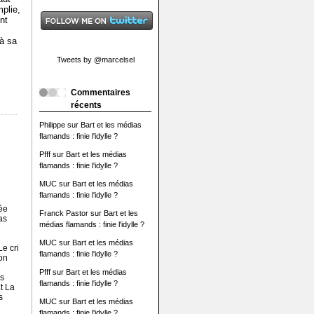
mplie,
nt
’à sa
Tweets by @marcelsel
Commentaires
récents
Philippe
sur
Bart et les médias
flamands : finie l'idylle ?
Pfff
sur
Bart et les médias
flamands : finie l'idylle ?
MUC
sur
Bart et les médias
flamands : finie l'idylle ?
ée
Franck Pastor
sur
Bart et les
as
médias flamands : finie l'idylle ?
MUC
sur
Bart et les médias
Le cri
flamands : finie l'idylle ?
son
Pfff
sur
Bart et les médias
es
flamands : finie l'idylle ?
t La
s
MUC
sur
Bart et les médias
flamands : finie l'idylle ?