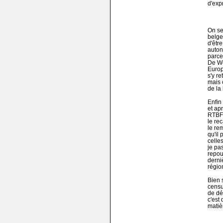
d'exp
On se
belge
d'êtr
auto
parce
De We
Europ
s'y r
mais 
de la
Enfin
et ap
RTBF)
le re
le re
qu'il
celle
je pa
repous
derni
régio
Bien s
censu
de dét
c'est
matiè