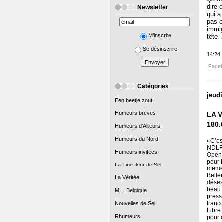
dire 
Newsletter
qui a
pas e
immig
M'inscrire
tête…
Se désinscrire
14:24
Face
Catégories
jeud
Een beetje zout
Humeurs brèves
LA V
180.
Humeurs d'Ailleurs
Humeurs du Nord
«C’es
NDLR]
Humeurs invitées
Open 
pour 
La Fine fleur de Sel
même 
Bellen
La Véritée
déses
beau 
M… Belgique
press
franc
Nouvelles de Sel
Libre
Rhumeurs
pour 