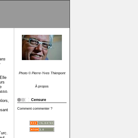
ans
e
Photo © Pierre-Yves Thienpont
Elle
urs
e
À propos
asso.
Censure
lors,
Comment commenter ?
osant
urc.
aut