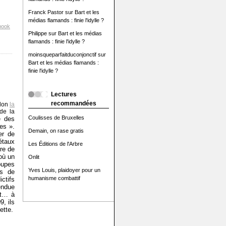
Franck Pastor
sur
Bart et les
médias flamands : finie l'idylle ?
book
Philippe
sur
Bart et les médias
flamands : finie l'idylle ?
moinsqueparfaitduconjonctif
sur
Bart et les médias flamands :
finie l'idylle ?
Lectures
recommandées
lon
la
de la
Coulisses de Bruxelles
e des
ies ».
Demain, on rase gratis
er de
étaux
Les Éditions de l'Arbre
re de
’où un
Onlit
upes
Yves Louis, plaidoyer pour un
ts de
humanisme combattif
ictifs
endue
et… à
9, ils
ette.