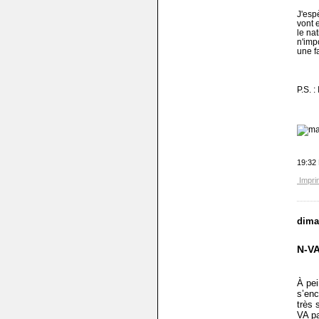
J'espè
vont 
le na
n'imp
une f
P.S. :
19:32
Impri
dima
N-VA
À pei
s’en
très 
VA pa