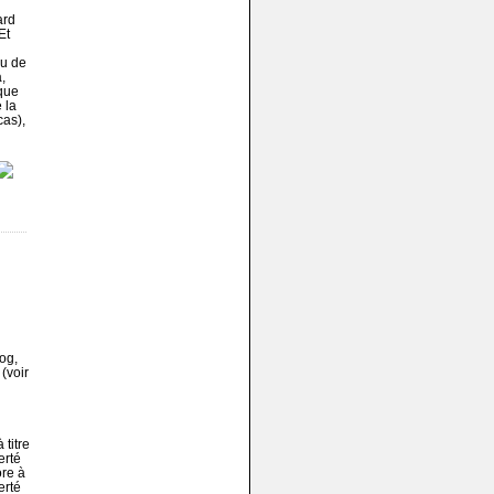
ard
Et
ou de
,
sque
 la
cas),
og,
(voir
 titre
erté
ore à
erté