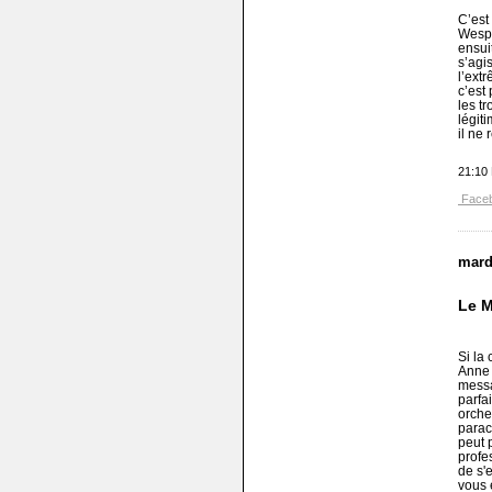
C’est
Wesph
ensuit
s’agi
l’ext
c’est
les t
légiti
il ne 
21:10
Face
mard
Le M
Si la
Anne 
messa
parfa
orche
parac
peut p
profe
de s'
vous 