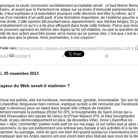
 pourquoi la seule conclusion sociétalement acceptable serait : «il faut libérer Bern
ael», et avant que le Parlement ne statue sur sa levée d’immunité parlementaire. 
e, il faut expliquer à la population pourquoi cette décision doit être la même, qu’il
sse d’un membre d’un petit parti, d’une formation majoritaire, de l’extrême gauche 
rême droite. Cette opinion fait pourtant peur, apparemment, aux médias belges. Et ça
 probablement ce qu’il y a de plus effrayant dans toute cette histoire. Parce que lor
rois pouvoirs agissent en dehors des règles qu’ils ont établies, ou que la question de
mité de leur action peut être posée (et le moins qu’on puisse dire, c’est que c’est le 
reste plus que la presse. Amis journalistes, à vos crayons !
 Publié dans
Humeurs brèves
,
Humeurs du Nord
|
Lien permanent
|
Commentaires (128)
|
|
book
|
Imprimer
|
|
|
|
i, 05 novembre 2013
ayeur du Web serait-il stalinien ?
 chose est avérée, elle est honteuse, monstrueuse, ignoble, innommable. Sur son bl
Löwenthal, blogueuse bien connue, explique qu'elle a été censurée par Facebook 
ge ci-dessous) pour un statut dans lequel elle critique de manière
itement normale la politique d'Emir Kir (PS, le bourgmestre de Saint-Josse qui a
stré l'évacuation des squats de Gésu) et d'Yvan Mayeur (PS, le futur bourgmestre
huté, et peu démocratiquement en plus, de Bruxelles-Ville). Anne Löwenthal ne
lus « liker, commenter, publier nulle part (ni sur ma page, ni sur celles que je gère à
ssionnel)» ce qui est évidemment une entrave peu banale à ses activités et à sa lib
exprimer. Au passage, voilà de quoi rire bien fort quand quelqu'un s'aventurera enc
expliquer que les Anglo-saxons ont une vision bien plus libérale que nous de la lib