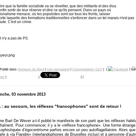
re que la famille socialiste va se réveiller, que des militants et des élus
enfin sortir de leur réserve et dire ce qu'ils pensent. Dans un pays où
tionalisme menace, où les populistes sont sur tous les fronts, laisser
orte laquelle des formations traditionnelles s'enfoncer dans un tel marais n'est pas
aute. C'est
un
crime.
Il
n'y a pas
de
PS.
 Publié dans
Humeurs du Nord
|
Lien permanent
|
Commentaires (112)
|
|
Facebook
|
mer
|
|
|
|
nche, 03 novembre 2013
 : au secours, les réflexes "francophones" sont de retour !
ne Bart De Wever a-t-il publié le manifeste de son parti que les réflexes habit
chaînent. Pour commencer,
il
y a
le
«réflexe francophone». Une forme étrange
sophistiquée d’égocentrisme parfois encore un peu autoflagellatoire. Alors que
rle à «la Flandre» (néerlandophones de Bruxelles inclus) et à personne d’autr